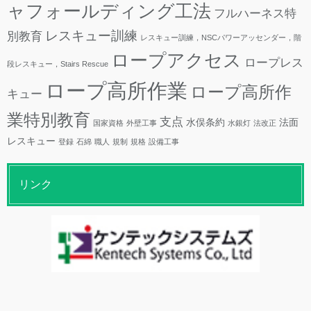
ャフォールディング工法
フルハーネス特
レスキュー訓練
別教育
レスキュー訓練，NSCパワーアッセンダー，階
ロープアクセス
ロープレス
段レスキュー，Stairs Rescue
ロープ高所作業
ロープ高所作
キュー
業特別教育
支点
水俣条約
法面
国家資格
外壁工事
水銀灯
法改正
レスキュー
登録
石綿
職人
規制
規格
設備工事
リンク