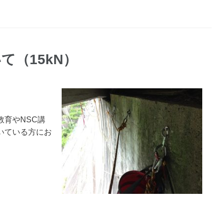
て（15kN）
育やNSC講
いている方にお