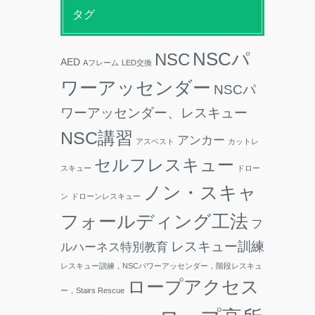
タグ
NSCパ
NSC
AED
Aフレーム
LED交換
ワーアッセンダー
NSCパ
ワーアッセンダー、レスキュー
NSC講習
アンカー
アスベスト
カットレ
セルフレスキュー
スキュー
ドロー
ノン・スキャ
ン
ドローンレスキュー
フォールディング工法
フ
レスキュー訓練
ルハーネス特別教育
レスキュー訓練，NSCパワーアッセンダー，階段レスキュ
ロープアクセス
ー，Stairs Rescue