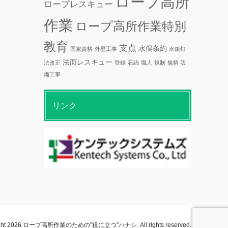
ロープ高所
ロープレスキュー
作業
ロープ高所作業特別
教育
支点
水俣条約
国家資格
外壁工事
水銀灯
法面レスキュー
法改正
登録
石綿
職人
規制
規格
設
備工事
リンク
ight 2026 ロープ高所作業のための”役に立つ”ハナシ. All rights reserved.