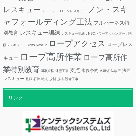
ノン・スキ
レスキュー
ドローン
ドローンレスキュー
ャフォールディング工法
フルハーネス特
レスキュー訓練
別教育
レスキュー訓練，NSCパワーアッセンダー，階
ロープアクセス
ロープレス
段レスキュー，Stairs Rescue
ロープ高所作業
ロープ高所作
キュー
業特別教育
支点
水俣条約
法面
国家資格
外壁工事
水銀灯
法改正
レスキュー
登録
石綿
職人
規制
規格
設備工事
リンク